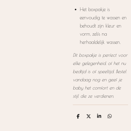
Het boxpakje is
eenvoudig te wassen en
behoudt zijn kleur en
vorm, zelfs na
herhaaldelijk wassen.
Dit boxpakje is perfect voor
elke gelegenheid, of het nu
bedtijd is of speeltijd. Bestel
vandaag nog en geef je
baby het comfort en de
stijl die ze verdienen.
D
D
S
D
e
e
h
e
l
e
a
l