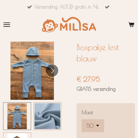
Verzending ALTIJD gratis in NL
Ga
direct
naar
de
hoofdinhoud
Boxpakje knit
blauw
€ 27,95
GRATIS verzending
Maat