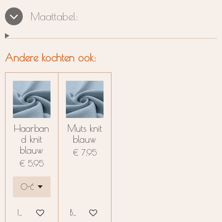
e
l
r
e
n
e
n
Maattabel:
Andere kochten ook:
Haarban
Muts knit
d knit
blauw
blauw
€ 7,95
€ 5,95
In winkelwagen
Bekijk details