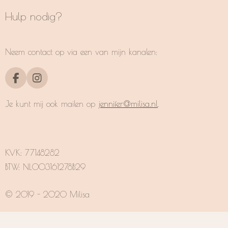
Hulp nodig?
Neem contact op via een van mijn kanalen:
F
I
a
n
c
s
Je kunt mij ook mailen op
jennifer@milisa.nl
.
e
t
b
a
o
g
o
r
k
a
KVK:
77148282
m
BTW: NL003161278B29
© 2019 - 2020 Milisa