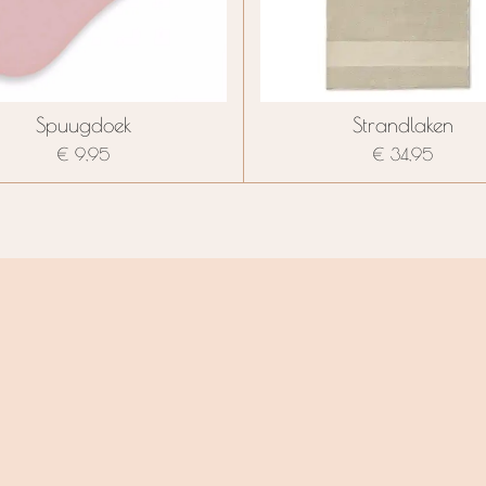
Spuugdoek
Strandlaken
€ 9,95
€ 34,95