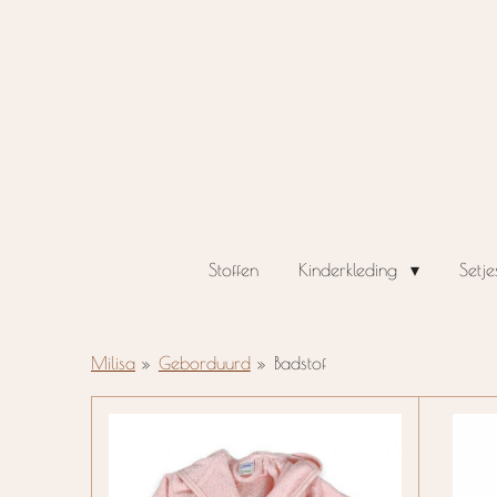
Ga
direct
naar
de
hoofdinhoud
Stoffen
Kinderkleding
Setje
Milisa
»
Geborduurd
»
Badstof