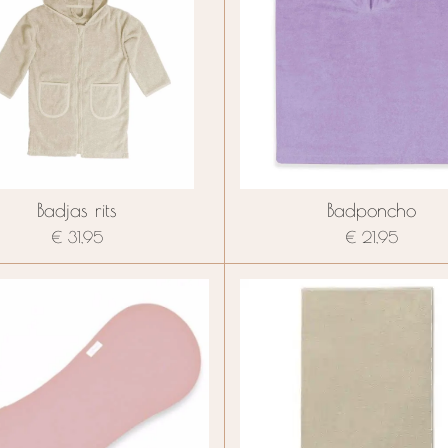
Badjas rits
Badponcho
€ 31,95
€ 21,95