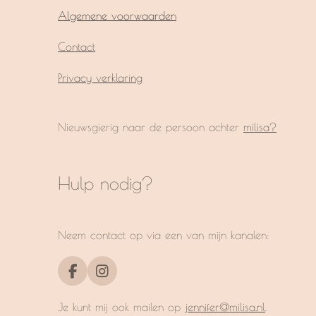
Algemene voorwaarden
Contact
Privacy verklaring
Nieuwsgierig naar de persoon achter
milisa?
Hulp nodig?
Neem contact op via een van mijn kanalen:
F
I
a
n
c
s
Je kunt mij ook mailen op
jennifer@milisa.nl
.