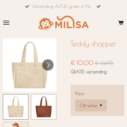
Verzending ALTIJD gratis in NL
Ga
direct
naar
de
hoofdinhoud
Teddy shopper
€ 10,00
€ 34,95
GRATIS verzending
Kleur