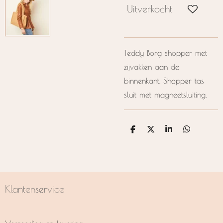
Uitverkocht
Teddy Borg shopper met
zijvakken aan de
binnenkant. Shopper tas
sluit met magneetsluiting.
D
D
S
D
e
e
h
e
l
e
a
l
e
l
r
e
n
e
n
Klantenservice