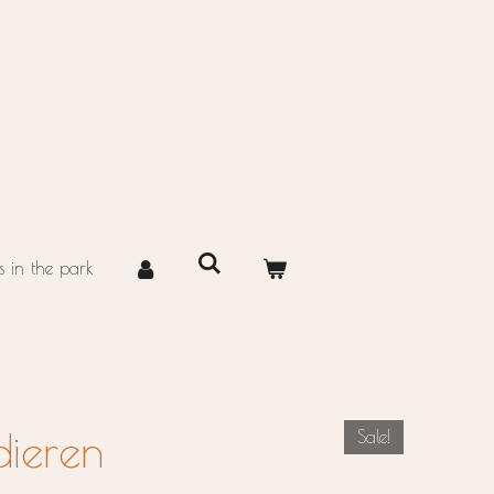
 in the park
dieren
Sale!