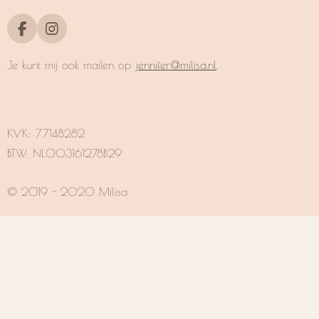
F
I
a
n
c
s
Je kunt mij ook mailen op
jennifer@milisa.nl
.
e
t
b
a
o
g
o
r
k
a
KVK:
77148282
m
BTW: NL003161278B29
© 2019 - 2020 Milisa