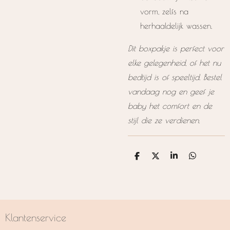
vorm, zelfs na
herhaaldelijk wassen.
Dit boxpakje is perfect voor
elke gelegenheid, of het nu
bedtijd is of speeltijd. Bestel
vandaag nog en geef je
baby het comfort en de
stijl die ze verdienen.
D
D
S
D
e
e
h
e
l
e
a
l
e
l
r
e
n
e
n
Klantenservice