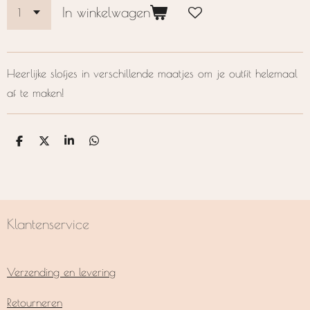
In winkelwagen
Heerlijke slofjes in verschillende maatjes om je outfit helemaal
af te maken!
D
D
S
D
e
e
h
e
l
e
a
l
e
l
r
e
n
e
n
Klantenservice
Verzending en levering
Retourneren