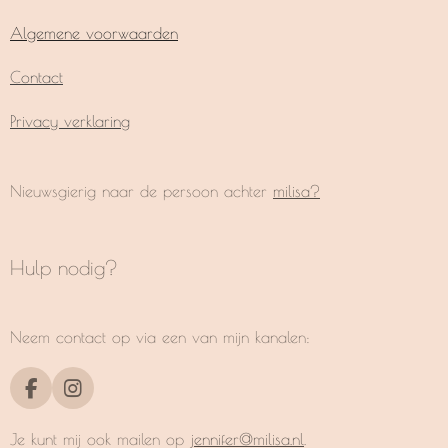
Algemene voorwaarden
Contact
Privacy verklaring
Nieuwsgierig naar de persoon achter
milisa?
Hulp nodig?
Neem contact op via een van mijn kanalen:
F
I
a
n
c
s
Je kunt mij ook mailen op
jennifer@milisa.nl
.