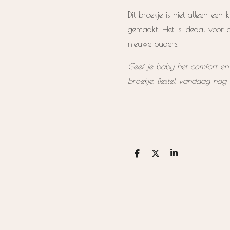
Dit broekje is niet alleen een 
gemaakt. Het is ideaal voor 
nieuwe ouders.
Geef je baby het comfort en
broekje. Bestel vandaag nog e
D
D
S
e
e
h
l
e
a
e
l
r
n
e