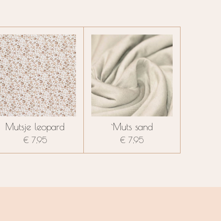
Mutsje leopard
`Muts sand
€ 7,95
€ 7,95