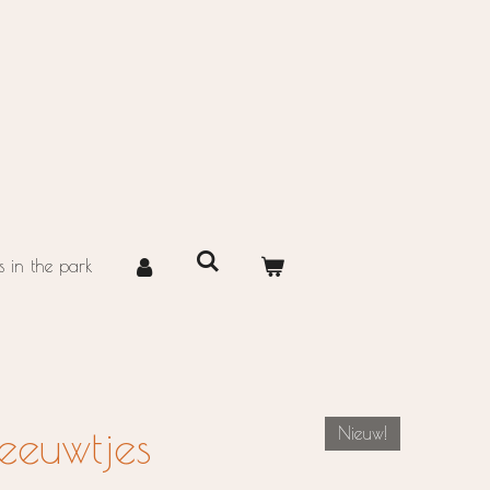
 in the park
leeuwtjes
Nieuw!