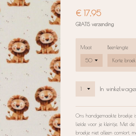
€ 17,95
GRATIS verzending
Maat
Beenlengte
In winkelwage
Ons handgemaakte broekje is 
liefde voor je kleintje. Met 
broekje niet alleen comfort, 