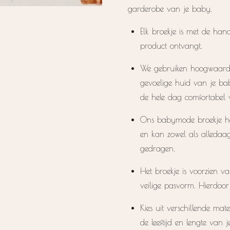
garderobe van je baby.
Elk broekje is met de hand
product ontvangt.
We gebruiken hoogwaardige
gevoelige huid van je b
de hele dag comfortabel v
Ons babymode broekje heef
en kan zowel als alledaag
gedragen.
Het broekje is voorzien v
veilige pasvorm. Hierdoor 
Kies uit verschillende mat
de leeftijd en lengte van 