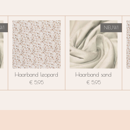
W!
NIEUW!
Haarband leopard
Haarband sand
€ 5,95
€ 5,95