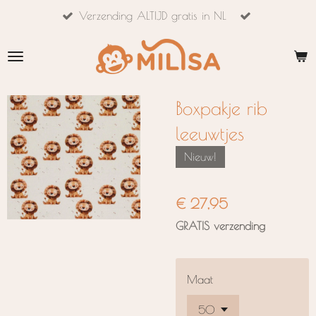
Verzending ALTIJD gratis in NL
Ga
direct
naar
de
hoofdinhoud
Boxpakje rib
leeuwtjes
Nieuw!
€ 27,95
GRATIS verzending
Maat