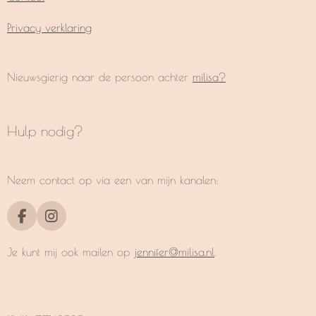
Privacy verklaring
Nieuwsgierig naar de persoon achter
milisa?
Hulp nodig?
Neem contact op via een van mijn kanalen:
F
I
a
n
c
s
Je kunt mij ook mailen op
jennifer@milisa.nl
.
e
t
b
a
o
g
o
r
k
a