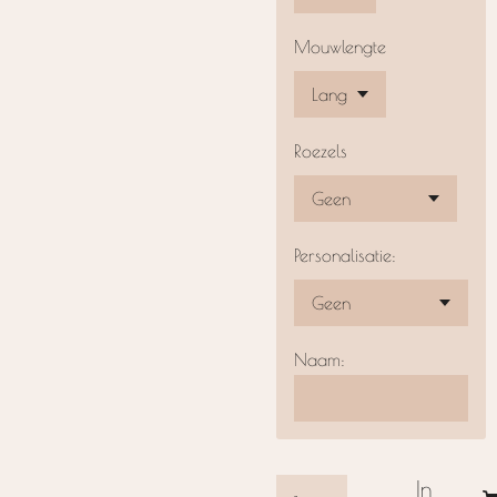
Mouwlengte
Roezels
Personalisatie:
Naam:
In