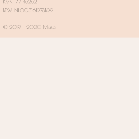
KVK:
77148282
m
BTW: NL003161278B29
© 2019 - 2020 Milisa