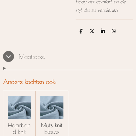
baby het comfort en de
stijl die ze verdienen.
D
D
S
D
e
e
h
e
l
e
a
l
e
l
r
e
n
e
n
Maattabel:
Andere kochten ook:
Haarban
Muts knit
d knit
blauw