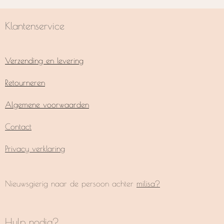
n
e
n
Klantenservice
Verzending en levering
Retourneren
Algemene voorwaarden
Contact
Privacy verklaring
Nieuwsgierig naar de persoon achter
milisa?
Hulp nodig?