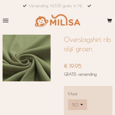
Verzending ALTIJD gratis in NL
Ga
direct
naar
de
hoofdinhoud
Overslagshirt rib
olijf groen
€ 19,95
GRATIS verzending
Maat