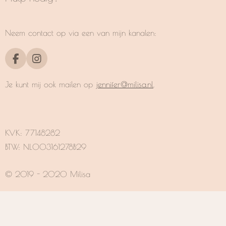
Neem contact op via een van mijn kanalen:
F
I
a
n
c
s
Je kunt mij ook mailen op
jennifer@milisa.nl
.
e
t
b
a
o
g
o
r
k
a
KVK:
77148282
m
BTW: NL003161278B29
© 2019 - 2020 Milisa