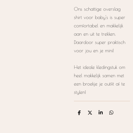
Ons schattige overslag
shirt voor baby's is super
comfortabel en makkelijk
aan en uit te trekken.
Daardoor super praktisch
voor jou en je mini!
Het ideale kledingstuk om
heel makkelijk samen met
een broekje je outfit af te
stylen!
D
D
S
D
e
e
h
e
l
e
a
l
e
l
r
e