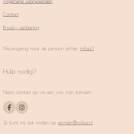
Algemene voorwaarden
Contact
Privacy verklaring
Nieuwsgierig naar de persoon achter
milisa?
Hulp nodig?
Neem contact op via een van mijn kanalen:
F
I
a
n
c
s
Je kunt mij ook mailen op
jennifer@milisa.nl
.
e
t
b
a