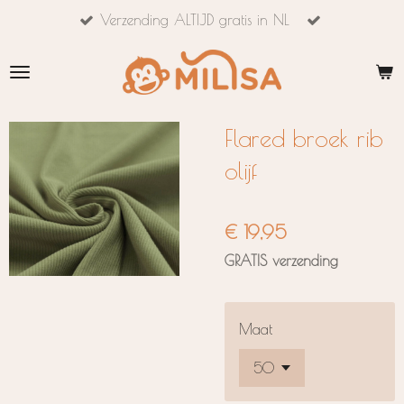
Verzending ALTIJD gratis in NL
Ga
direct
naar
de
hoofdinhoud
Flared broek rib
olijf
€ 19,95
GRATIS verzending
Maat