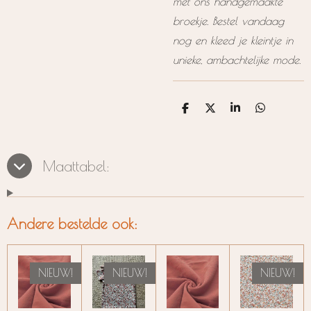
met ons handgemaakte
broekje. Bestel vandaag
nog en kleed je kleintje in
unieke, ambachtelijke mode.
D
D
S
D
e
e
h
e
l
e
a
l
e
l
r
e
n
e
n
Maattabel:
Andere bestelde ook:
NIEUW!
NIEUW!
NIEUW!