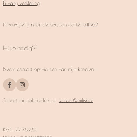
Privacy verklaring
Nieuwsgierig naar de persoon achter
milisa?
Hulp nodig?
Neem contact op via een van mijn kanalen:
F
I
a
n
c
s
Je kunt mij ook mailen op
jennifer@milisa.nl
.
e
t
b
a
o
g
o
r
k
a
KVK:
77148282
m