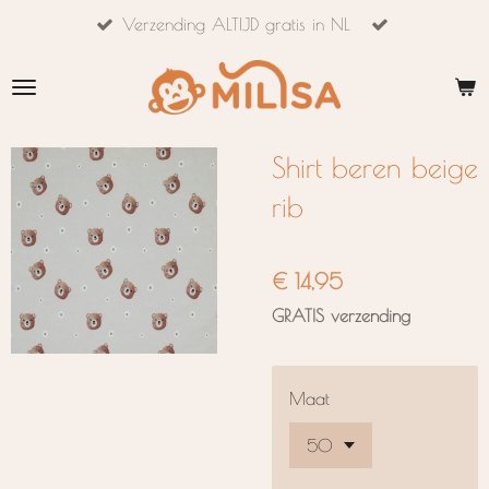
Verzending ALTIJD gratis in NL
Ga
direct
naar
de
hoofdinhoud
Shirt beren beige
rib
€ 14,95
GRATIS verzending
Maat