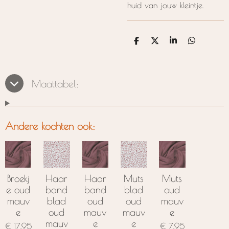
huid van jouw kleintje.
D
D
S
D
e
e
h
e
l
e
a
l
e
l
r
e
n
e
n
Maattabel:
Andere kochten ook:
Broekj
Haar
Haar
Muts
Muts
e oud
band
band
blad
oud
mauv
blad
oud
oud
mauv
e
oud
mauv
mauv
e
mauv
e
e
€ 17,95
€ 7,95