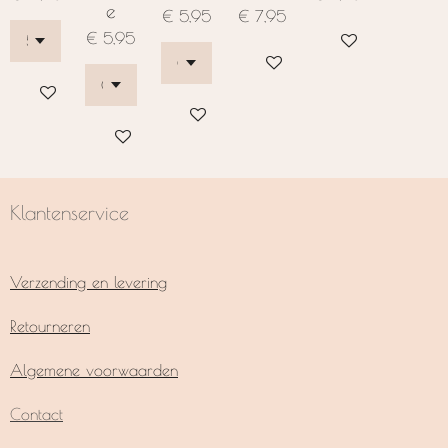
e
€ 5,95
€ 7,95
€ 5,95
Bekijk details
In winkelwagen
In winkelwagen
In winkelwagen
In winkelwagen
Klantenservice
Verzending en levering
Retourneren
Algemene voorwaarden
Contact