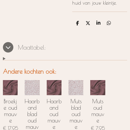
huid van jouw kleintje.
D
D
S
D
e
e
h
e
l
e
a
l
e
l
r
e
n
e
n
Maattabel:
Andere kochten ook:
Broekj
Haarb
Haarb
Muts
Muts
e oud
and
and
blad
oud
mauv
blad
oud
oud
mauv
e
oud
mauv
mauv
e
mauv
e
e
€ 17,95
€ 7,95