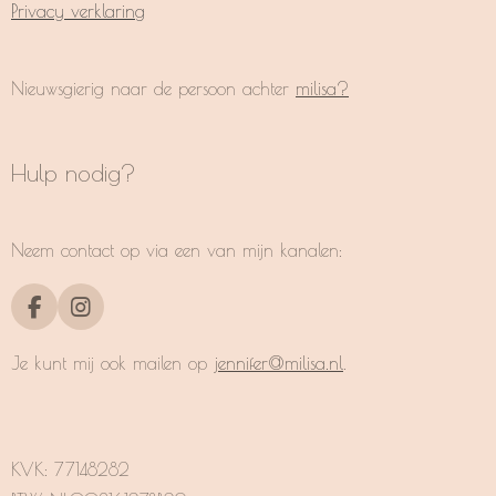
Privacy verklaring
Nieuwsgierig naar de persoon achter
milisa?
Hulp nodig?
Neem contact op via een van mijn kanalen:
F
I
a
n
c
s
Je kunt mij ook mailen op
jennifer@milisa.nl
.
e
t
b
a
o
g
o
r
k
a
KVK:
77148282
m