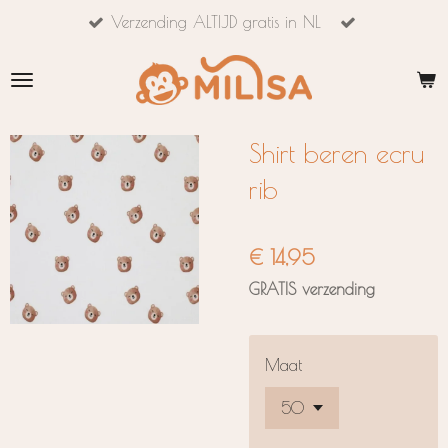
Verzending ALTIJD gratis in NL
Ga
direct
naar
de
hoofdinhoud
Shirt beren ecru
rib
€ 14,95
GRATIS verzending
Maat