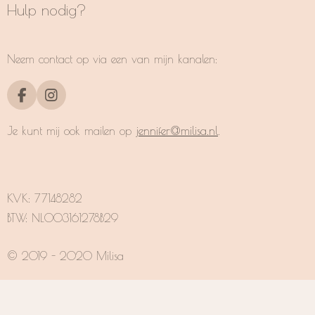
Hulp nodig?
Neem contact op via een van mijn kanalen:
F
I
a
n
c
s
Je kunt mij ook mailen op
jennifer@milisa.nl
.
e
t
b
a
o
g
o
r
k
a
KVK:
77148282
m
BTW: NL003161278B29
© 2019 - 2020 Milisa