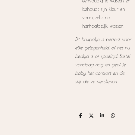
eenvoudig te wassen en
behoudt zijn kleur en
vorm, zelfs na
herhaaldelijk wassen.
Dit boxpakje is perfect voor
elke gelegenheid, of het nu
bedtijd is of speeltijd. Bestel
vandaag nog en geef je
baby het comfort en de
stijl die ze verdienen.
D
D
S
D
e
e
h
e
l
e
a
l
e
l
r
e