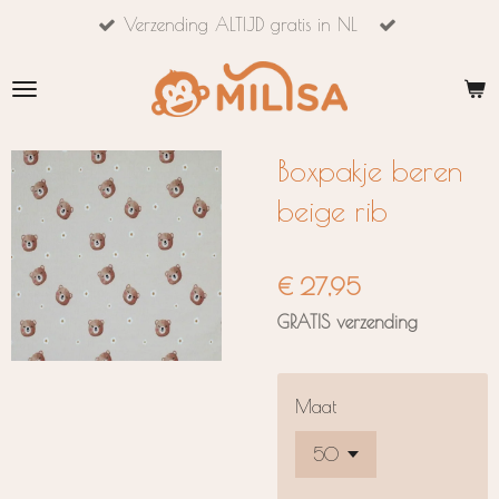
Verzending ALTIJD gratis in NL
Ga
direct
naar
de
hoofdinhoud
Boxpakje beren
beige rib
€ 27,95
GRATIS verzending
Maat