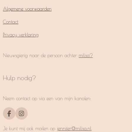
Algemene voorwaarden
Contact
Privacy verklaring
Nieuwsgierig naar de persoon achter
milisa?
Hulp nodig?
Neem contact op via een van mijn kanalen:
F
I
a
n
c
s
Je kunt mij ook mailen op
jennifer@milisa.nl
.