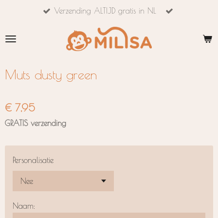
Verzending ALTIJD gratis in NL
Ga
direct
naar
de
hoofdinhoud
Muts dusty green
€ 7,95
GRATIS verzending
Personalisatie
Naam: