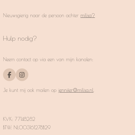
Nieuwsgierig naar de persoon achter
milisa?
Hulp nodig?
Neem contact op via een van mijn kanalen:
F
I
a
n
c
s
Je kunt mij ook mailen op
jennifer@milisa.nl
.
e
t
b
a
o
g
o
r
k
a
KVK:
77148282
m
BTW: NL003161278B29