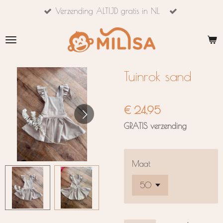
Verzending ALTIJD gratis in NL
Ga
direct
naar
de
hoofdinhoud
Tuinrok sand
€ 24,95
GRATIS verzending
Maat