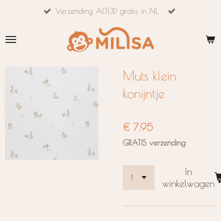
Verzending ALTIJD gratis in NL
Ga
direct
naar
de
hoofdinhoud
Muts klein
konijntje
€ 7,95
GRATIS verzending
In
winkelwagen