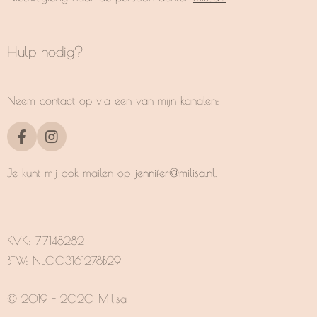
Hulp nodig?
Neem contact op via een van mijn kanalen:
F
I
a
n
c
s
Je kunt mij ook mailen op
jennifer@milisa.nl
.
e
t
b
a
o
g
o
r
k
a
KVK:
77148282
m
BTW: NL003161278B29
© 2019 - 2020 Milisa