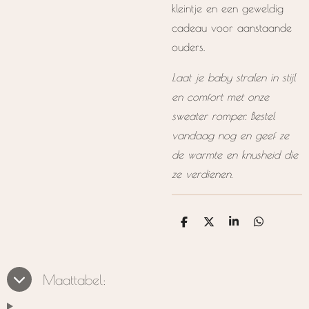
kleintje en een geweldig
cadeau voor aanstaande
ouders.
Laat je baby stralen in stijl
en comfort met onze
sweater romper. Bestel
vandaag nog en geef ze
de warmte en knusheid die
ze verdienen.
D
D
S
D
e
e
h
e
l
e
a
l
e
l
r
e
n
e
n
Maattabel: