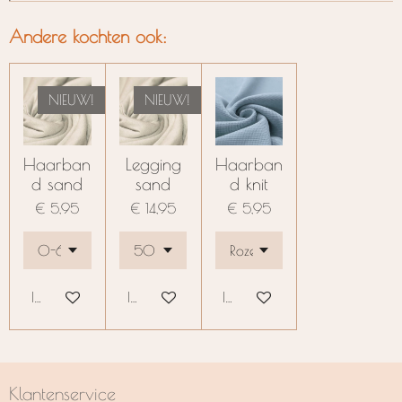
Andere kochten ook:
NIEUW!
NIEUW!
Haarban
Legging
Haarban
d sand
sand
d knit
€ 5,95
€ 14,95
€ 5,95
In winkelwagen
In winkelwagen
In winkelwagen
Klantenservice