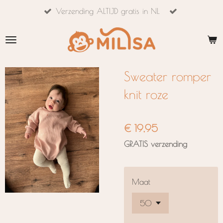
Verzending ALTIJD gratis in NL
Ga
direct
naar
de
hoofdinhoud
Sweater romper
knit roze
€ 19,95
GRATIS verzending
Maat