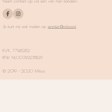
Neem contact op via een van mijn kanalen:
F
I
a
n
c
s
Je kunt mij ook mailen op
jennifer@milisa.nl
.
e
t
b
a
o
g
o
r
k
a
KVK:
77148282
m
BTW: NL003161278B29
© 2019 - 2020 Milisa