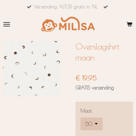
Verzending ALTIJD gratis in NL
Ga
direct
naar
de
hoofdinhoud
Overslagshirt
maan
€ 19,95
GRATIS verzending
Maat