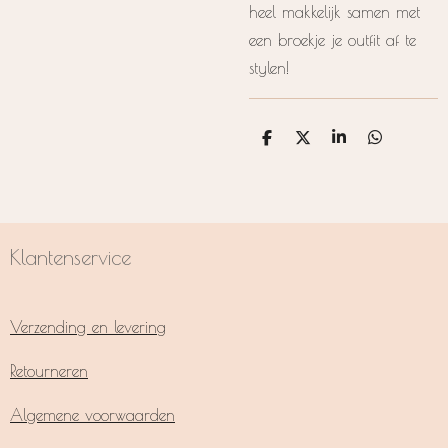
heel makkelijk samen met
een broekje je outfit af te
stylen!
D
D
S
D
e
e
h
e
l
e
a
l
e
l
r
e
n
e
n
Klantenservice
Verzending en levering
Retourneren
Algemene voorwaarden