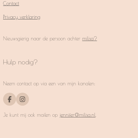
Contact
Privacy verklaring
Nieuwsgierig naar de persoon achter
milisa?
Hulp nodig?
Neem contact op via een van mijn kanalen:
F
I
a
n
c
s
Je kunt mij ook mailen op
jennifer@milisa.nl
.
e
t
b
a
o
g
o
r