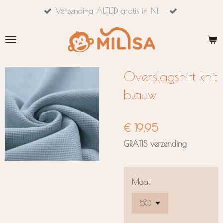
Verzending ALTIJD gratis in NL
Ga
direct
naar
de
hoofdinhoud
Overslagshirt knit
blauw
€ 19,95
GRATIS verzending
Maat