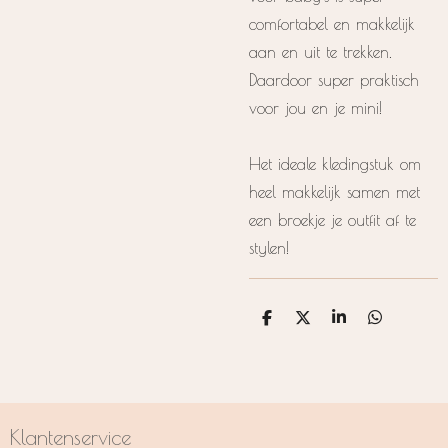
comfortabel en makkelijk
aan en uit te trekken.
Daardoor super praktisch
voor jou en je mini!
Het ideale kledingstuk om
heel makkelijk samen met
een broekje je outfit af te
stylen!
D
D
S
D
e
e
h
e
l
e
a
l
e
l
r
e
n
e
n
Klantenservice