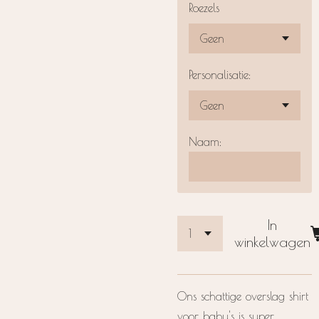
Roezels
Personalisatie:
Naam:
In
winkelwagen
Ons schattige overslag shirt
voor baby's is super