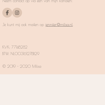
Neem contact op via een van mijn kanalen:
F
I
a
n
c
s
Je kunt mij ook mailen op
jennifer@milisa.nl
.
e
t
b
a
o
g
o
r
k
a
KVK:
77148282
m
BTW: NL003161278B29
© 2019 - 2020 Milisa