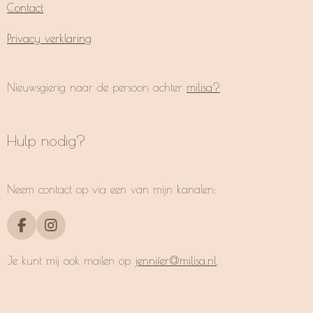
Contact
Privacy verklaring
Nieuwsgierig naar de persoon achter
milisa?
Hulp nodig?
Neem contact op via een van mijn kanalen:
F
I
a
n
c
s
Je kunt mij ook mailen op
jennifer@milisa.nl
.
e
t
b
a
o
g
o
r