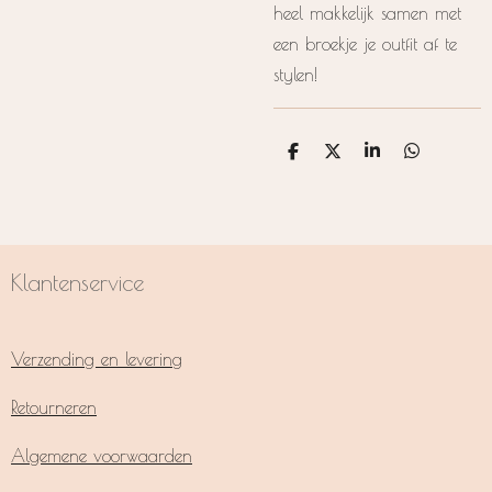
heel makkelijk samen met
een broekje je outfit af te
stylen!
D
D
S
D
e
e
h
e
l
e
a
l
e
l
r
e
n
e
n
Klantenservice
Verzending en levering
Retourneren
Algemene voorwaarden