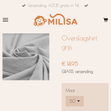
Verzending ALTIJD gratis in NL
Ga
direct
naar
de
hoofdinhoud
Overslagshirt
grijs
€ 14,95
GRATIS verzending
Maat