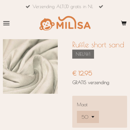
Verzending ALTIJD gratis in NL
Ga
direct
naar
de
hoofdinhoud
Ruffle short sand
NIEUW!
€ 12,95
GRATIS verzending
Maat