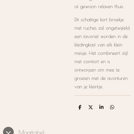
of gewoon relaxen thuis.
Dit schattige kort broekje
met ruches zal ongetwijfeld
een favoriet worden in de
kledingkast van elk klein
meisje. Het combineert stijl
met comfort en is
ontworpen om mee te
groeien met de avonturen
van je kleintje.
D
D
S
D
e
e
h
e
l
e
a
l
e
l
r
e
n
e
n
Maattabel: