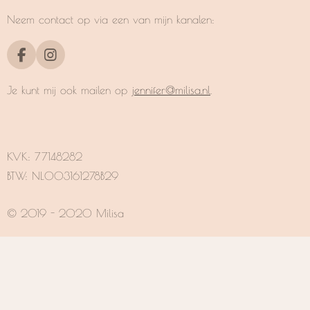
Neem contact op via een van mijn kanalen:
F
I
a
n
c
s
Je kunt mij ook mailen op
jennifer@milisa.nl
.
e
t
b
a
o
g
o
r
k
a
KVK:
77148282
m
BTW: NL003161278B29
© 2019 - 2020 Milisa