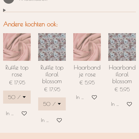
Andere kochten ook:
Ruffle top
Ruffle top
Haarband
Haarband
rose
floral
je rose
floral
blossom
blossom
€ 17,95
€ 5,95
€ 17,95
€ 5,95
In winkelwagen
In winkelwag
In winkelwagen
In winkelwagen