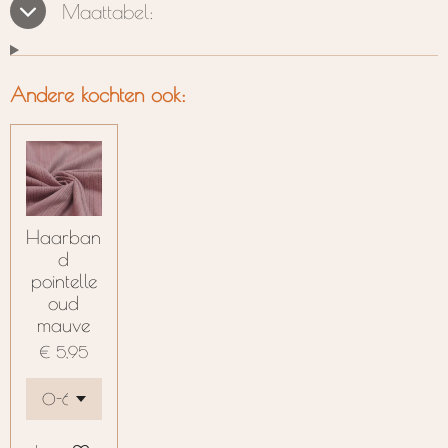
Maattabel:
Andere kochten ook:
Haarban
d
pointelle
oud
mauve
€ 5,95