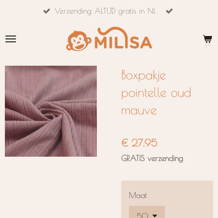
Verzending ALTIJD gratis in NL
Ga
direct
naar
de
hoofdinhoud
Boxpakje
pointelle oud
mauve
€ 27,95
GRATIS verzending
Maat