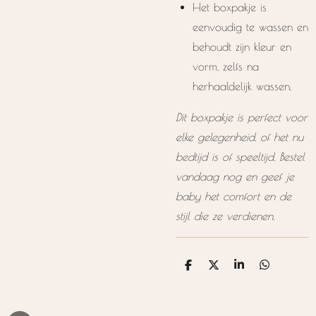
Het boxpakje is
eenvoudig te wassen en
behoudt zijn kleur en
vorm, zelfs na
herhaaldelijk wassen.
Dit boxpakje is perfect voor
elke gelegenheid, of het nu
bedtijd is of speeltijd. Bestel
vandaag nog en geef je
baby het comfort en de
stijl die ze verdienen.
D
D
S
D
e
e
h
e
l
e
a
l
e
l
r
e
n
e
n