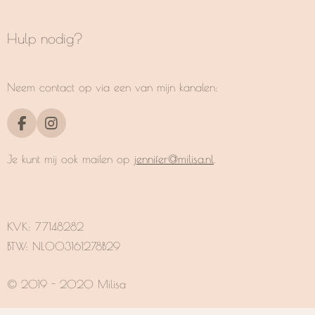
Hulp nodig?
Neem contact op via een van mijn kanalen:
F
I
a
n
c
s
Je kunt mij ook mailen op
jennifer@milisa.nl
.
e
t
b
a
o
g
o
r
k
a
KVK:
77148282
m
BTW: NL003161278B29
© 2019 - 2020 Milisa