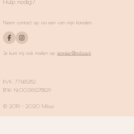
Hulp nodig?
Neem contact op via een van mijn kanalen:
F
I
a
n
c
s
Je kunt mij ook mailen op
jennifer@milisa.nl
.
e
t
b
a
o
g
o
r
k
a
KVK:
77148282
m
BTW: NL003161278B29
© 2019 - 2020 Milisa