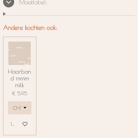
Maattabel:
Andere kochten ook:
Haarban
d mmm
milk
€ 5,95
In winkelwagen