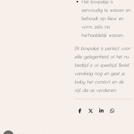
Het boxpakje is
eenvoudig te wassen en
behoudt zijn kleur en
vorm, zelfs na
herhaaldelijk wassen.
Dit boxpakje is perfect voor
elke gelegenheid, of het nu
bedtijd is of speeltijd. Bestel
vandaag nog en geef je
baby het comfort en de
stijl die ze verdienen.
D
D
S
D
e
e
h
e
l
e
a
l
e
l
r
e
n
e
n