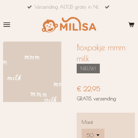
Verzending ALTIJD gratis in NL
Ga
direct
naar
de
hoofdinhoud
Boxpakje mmm
milk
NIEUW!
€ 22,95
GRATIS verzending
Maat