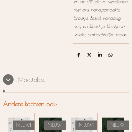
en de stijl die ze verdienen
met ons handgemaakte
broekje. Bestel vandaag
nog en kleed je kleintje in
unieke, ambachtelijke mode.
D
D
S
D
e
e
h
e
l
e
a
l
e
l
r
e
n
e
n
Maattabel
Andere kochten ook:
NIEUW!
NIEUW!
NIEUW!
NIEUW!