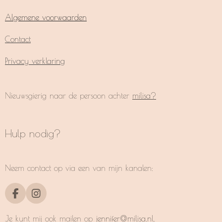
Algemene voorwaarden
Contact
Privacy verklaring
Nieuwsgierig naar de persoon achter
milisa?
Hulp nodig?
Neem contact op via een van mijn kanalen:
F
I
a
n
c
s
Je kunt mij ook mailen op
jennifer@milisa.nl
.