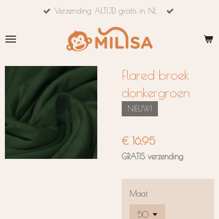
Verzending ALTIJD gratis in NL
Ga
direct
naar
de
hoofdinhoud
Flared broek
donkergroen
NIEUW!
€ 16,95
GRATIS verzending
Maat