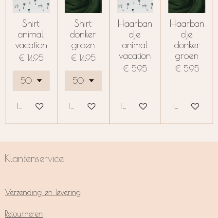
Shirt
Shirt
Haarban
Haarban
animal
donker
dje
dje
vacation
groen
animal
donker
vacation
groen
€ 14,95
€ 14,95
€ 5,95
€ 5,95
In winkelwagen
In winkelwagen
In winkelwagen
In winkelwag
Klantenservice
Verzending en levering
Retourneren