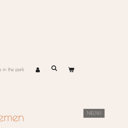
 in the park
oemen
NIEUW!