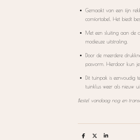
Gemaakt van een fijn rekba
comfortabel. Het biedt be
Met een sluiting aan de a
modieuze uitstraling.
Door de meerdere drukknope
pasvorm. Hierdoor kun je
Dit tuinpak is eenvoudig 
tuinklus weer als nieuw uit
Bestel vandaag nog en trans
D
D
S