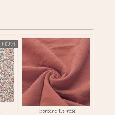
NIEUW!
n
Haarband klei roze