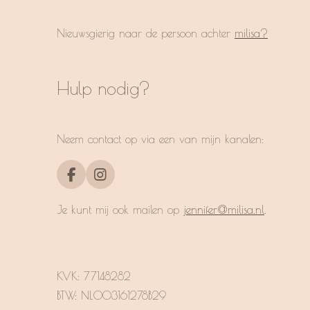
Nieuwsgierig naar de persoon achter
milisa?
Hulp nodig?
Neem contact op via een van mijn kanalen:
F
I
a
n
c
s
Je kunt mij ook mailen op
jennifer@milisa.nl
.
e
t
b
a
o
g
o
r
k
a
KVK:
77148282
m
BTW: NL003161278B29