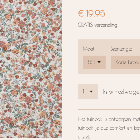
€ 19,95
GRATIS verzending
Maat
Beenlengte
In winkelwage
Het tuinpak is ontworpen met
tuinpak je alle comfort en bew
uitziet.