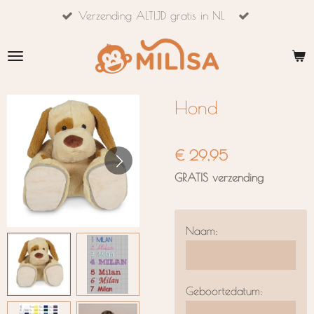
Verzending ALTIJD gratis in NL
Ga
direct
naar
de
hoofdinhoud
Hond
€ 29,95
GRATIS verzending
Naam:
Geboortedatum: