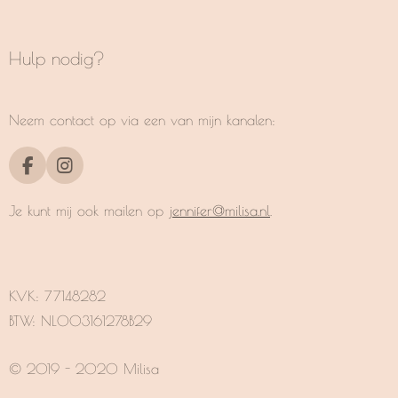
Hulp nodig?
Neem contact op via een van mijn kanalen:
F
I
a
n
c
s
Je kunt mij ook mailen op
jennifer@milisa.nl
.
e
t
b
a
o
g
o
r
k
a
KVK:
77148282
m
BTW: NL003161278B29
© 2019 - 2020 Milisa