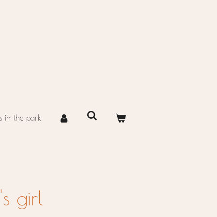
 in the park
s girl