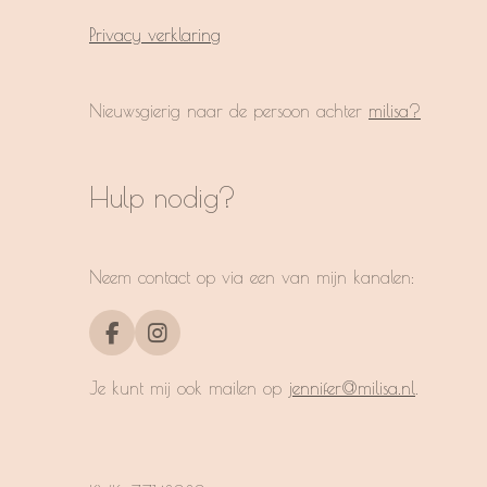
Privacy verklaring
Nieuwsgierig naar de persoon achter
milisa?
Hulp nodig?
Neem contact op via een van mijn kanalen:
F
I
a
n
c
s
Je kunt mij ook mailen op
jennifer@milisa.nl
.
e
t
b
a
o
g
o
r
k
a